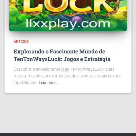
ARTIGOS
Explorando o Fascinante Mundo de
TenTonWaysLuck: Jogos e Estratégia
Descubra o emocionante jogo TenTonWaysLuck, suas
regras, mecânicas e o impacto dos eventos atuais em sua
jogabilidade.
Leia mais…