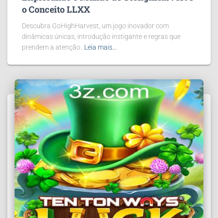
o Conceito LLXX
Descubra GoHighHarvest, um jogo inovador com
dinâmicas únicas, introdução instigante e regras que
prendem a atenção.
Leia mais…