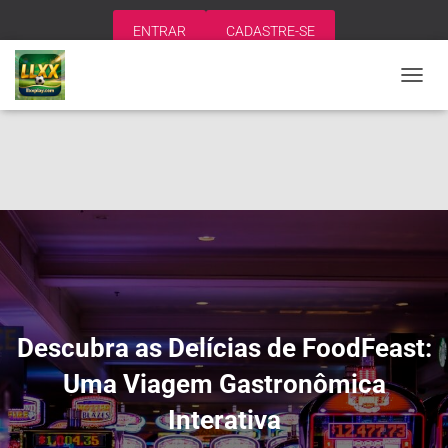
ENTRAR
CADASTRE-SE
A
L
T
E
R
N
A
R
N
A
V
E
G
A
Descubra as Delícias de FoodFeast:
Ç
Ã
Uma Viagem Gastronômica
O
Interativa