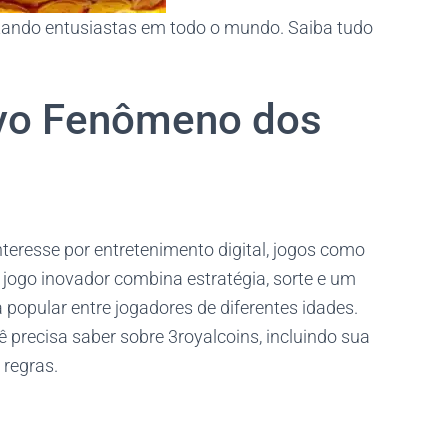
stando entusiastas em todo o mundo. Saiba tudo
ovo Fenômeno dos
teresse por entretenimento digital, jogos como
jogo inovador combina estratégia, sorte e um
popular entre jogadores de diferentes idades.
ê precisa saber sobre 3royalcoins, incluindo sua
 regras.