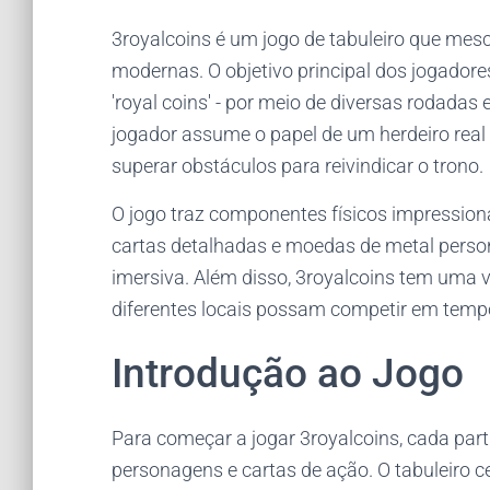
3royalcoins é um jogo de tabuleiro que mes
modernas. O objetivo principal dos jogador
'royal coins' - por meio de diversas rodadas 
jogador assume o papel de um herdeiro real 
superar obstáculos para reivindicar o trono.
O jogo traz componentes físicos impression
cartas detalhadas e moedas de metal perso
imersiva. Além disso, 3royalcoins tem uma v
diferentes locais possam competir em tempo
Introdução ao Jogo
Para começar a jogar 3royalcoins, cada part
personagens e cartas de ação. O tabuleiro c