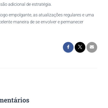
são adicional de estratégia.
jogo empolgante, as atualizações regulares e uma
elente maneira de se envolver e permanecer
mentários