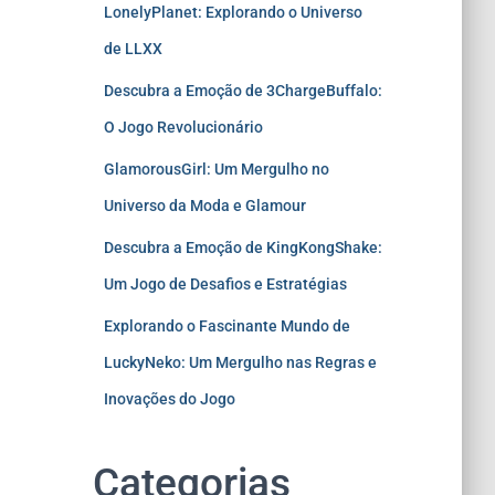
LonelyPlanet: Explorando o Universo
de LLXX
Descubra a Emoção de 3ChargeBuffalo:
O Jogo Revolucionário
GlamorousGirl: Um Mergulho no
Universo da Moda e Glamour
Descubra a Emoção de KingKongShake:
Um Jogo de Desafios e Estratégias
Explorando o Fascinante Mundo de
LuckyNeko: Um Mergulho nas Regras e
Inovações do Jogo
Categorias