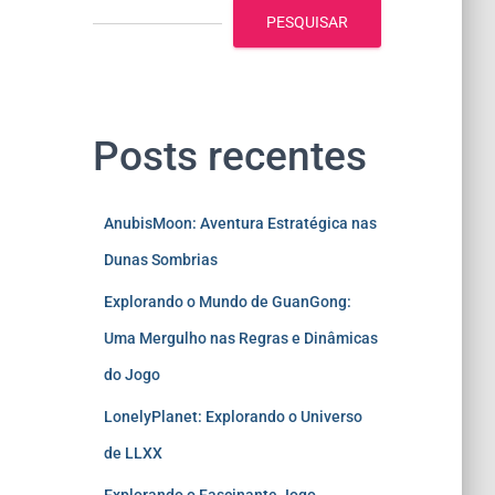
PESQUISAR
Posts recentes
AnubisMoon: Aventura Estratégica nas
Dunas Sombrias
Explorando o Mundo de GuanGong:
Uma Mergulho nas Regras e Dinâmicas
do Jogo
LonelyPlanet: Explorando o Universo
de LLXX