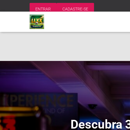
ENTRAR
CADASTRE-SE
Descubra 