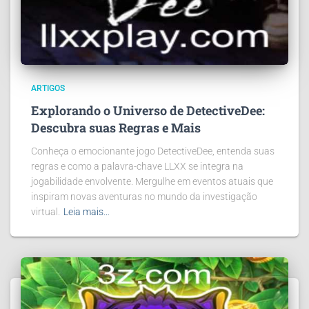
ARTIGOS
Explorando o Universo de DetectiveDee:
Descubra suas Regras e Mais
Conheça o emocionante jogo DetectiveDee, entenda suas
regras e como a palavra-chave LLXX se integra na
jogabilidade envolvente. Mergulhe em eventos atuais que
inspiram novas aventuras no mundo da investigação
virtual.
Leia mais…