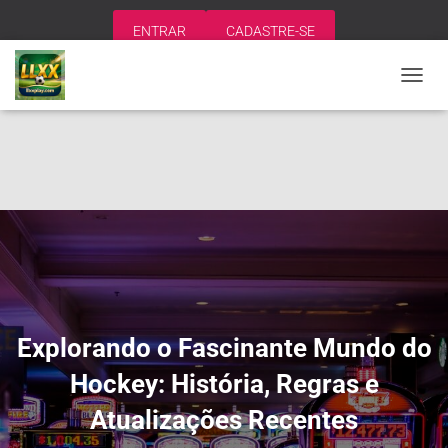
ENTRAR
CADASTRE-SE
A
L
T
E
R
N
A
R
N
A
V
E
G
A
Explorando o Fascinante Mundo do
Ç
Ã
Hockey: História, Regras e
O
Atualizações Recentes