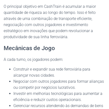
O principal objetivo em CashTrain é acumular a maior
quantidade de riqueza ao longo do tempo. Isso é feito
através de uma combinação de transporte eficiente,
negociação com outros jogadores e investimento
estratégico em inovações que podem revolucionar a
produtividade de sua linha ferroviária.
Mecânicas de Jogo
A cada turno, os jogadores podem:
Construir e expandir sua rede ferroviária para
alcançar novas cidades.
Negociar com outros jogadores para formar alianças
ou competir por negócios lucrativos.
Investir em melhorias tecnológicas para aumentar a
eficiência e reduzir custos operacionais.
Gerenciar recursos atendendo às demandas de bens