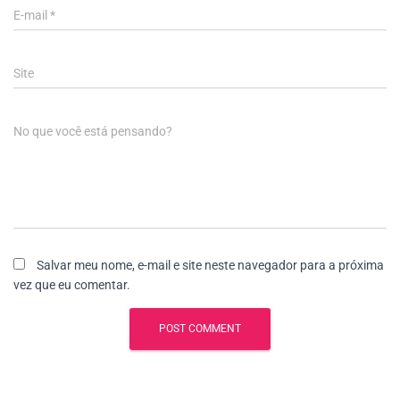
E-mail
*
Site
No que você está pensando?
Salvar meu nome, e-mail e site neste navegador para a próxima
vez que eu comentar.