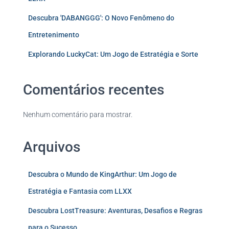
Descubra 'DABANGGG': O Novo Fenômeno do
Entretenimento
Explorando LuckyCat: Um Jogo de Estratégia e Sorte
Comentários recentes
Nenhum comentário para mostrar.
Arquivos
Descubra o Mundo de KingArthur: Um Jogo de
Estratégia e Fantasia com LLXX
Descubra LostTreasure: Aventuras, Desafios e Regras
para o Sucesso