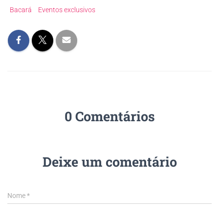
Bacará
Eventos exclusivos
0 Comentários
Deixe um comentário
Nome
*